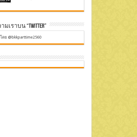
ตามเราบน “Twitter”
ตโดย @bkkparttime2560