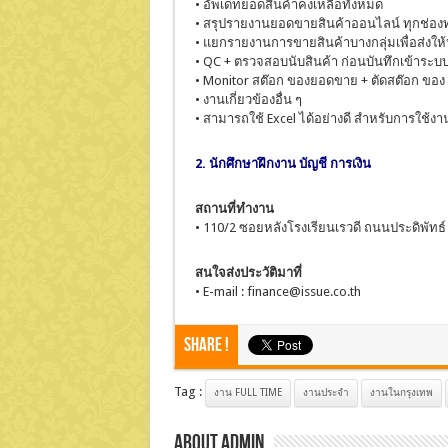
• อัพเดทยอดสินค้าคงเหลือทั้งหมด
• สรุปรายงานยอดขายสินค้าออนไลน์ ทุกช่อง
• แยกรายงานการขายสินค้าบางกลุ่มเพื่อส่งให้
• QC + ตรวจสอบนับสินค้า ก่อนบันทึกเข้าระบ
• Monitor สต๊อก ของยอดขาย + ตัดสต๊อก ขอ
• งานเกี่ยวข้องอื่น ๆ
• สามารถใช้ Excel ได้อย่างดี สำหรับการใช้งาน
2. นักศึกษาฝึกงาน บัญชี การเงิน
สถานที่ทำงาน
• 110/2 ซอยหลังโรงเรียนเรวดี ถนนประดิพั
สนใจส่งประวัติมาที่
• E-mail : finance@issue.co.th
Share !
Tag :
งาน FULL TIME
งานประจำ
งานในกรุงเทพ
About admin