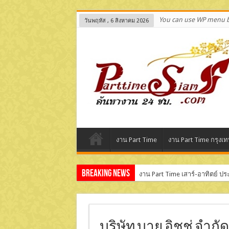
You can use WP menu b
วันพฤหัส , 6 สิงหาคม 2026
งาน Part Time
งาน Part Time กรุงเ
Breaking News
งาน Part Time เสาร์-อาทิตย์ ป
รับสมัครพนักงาน Part Time แพ็ค
บริษัท บาย อิชชู่ จำกั