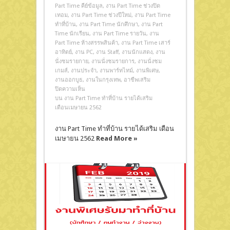
Part Time คีย์ข้อมูล
,
งาน Part Time ช่วงปิด
เทอม
,
งาน Part Time ช่วงปีใหม่
,
งาน Part Time
ทําที่บ้าน
,
งาน Part Time นักศึกษา
,
งาน Part
Time นักเรียน
,
งาน Part Time รายวัน
,
งาน
Part Time ห้างสรรพสินค้า
,
งาน Part Time เสาร์
อาทิตย์
,
งาน PC
,
งาน Staff
,
งานนักแสดง
,
งาน
นั่งชมรายกาย
,
งานนั่งชมรายการ
,
งานนั่งชม
เกมส์
,
งานประจำ
,
งานพาร์ทไทม์
,
งานพิเศษ
,
งานออกบูธ
,
งานในกรุงเทพ
,
อาชีพเสริม
ปิดความเห็น
บน งาน Part Time ทำที่บ้าน รายได้เสริม
เดือนเมษายน 2562
งาน Part Time ทำที่บ้าน รายได้เสริม เดือน
เมษายน 2562
Read More »