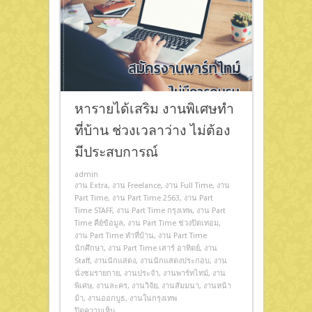
หารายได้เสริม งานพิเศษทํา
ที่บ้าน ช่วงเวลาว่าง ไม่ต้อง
มีประสบการณ์
admin
งาน Extra
,
งาน Freelance
,
งาน Full Time
,
งาน
Part Time
,
งาน Part Time 2563
,
งาน Part
Time STAFF
,
งาน Part Time กรุงเทพ
,
งาน Part
Time คีย์ข้อมูล
,
งาน Part Time ช่วงปิดเทอม
,
งาน Part Time ทําที่บ้าน
,
งาน Part Time
นักศึกษา
,
งาน Part Time เสาร์ อาทิตย์
,
งาน
Staff
,
งานนักแสดง
,
งานนักแสดงประกอบ
,
งาน
นั่งชมรายกาย
,
งานประจำ
,
งานพาร์ทไทม์
,
งาน
พิเศษ
,
งานละคร
,
งานวิจัย
,
งานสัมมนา
,
งานหน้า
ม้า
,
งานออกบูธ
,
งานในกรุงเทพ
ปิดความเห็น