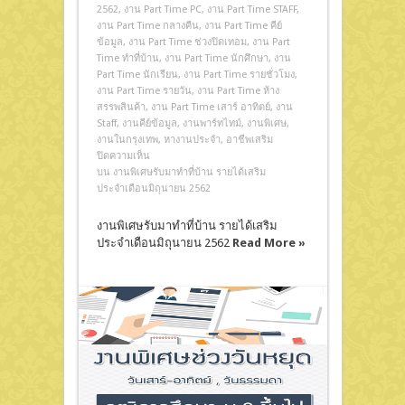
2562
,
งาน Part Time PC
,
งาน Part Time STAFF
,
งาน Part Time กลางคืน
,
งาน Part Time คีย์
ข้อมูล
,
งาน Part Time ช่วงปิดเทอม
,
งาน Part
Time ทําที่บ้าน
,
งาน Part Time นักศึกษา
,
งาน
Part Time นักเรียน
,
งาน Part Time รายชั่วโมง
,
งาน Part Time รายวัน
,
งาน Part Time ห้าง
สรรพสินค้า
,
งาน Part Time เสาร์ อาทิตย์
,
งาน
Staff
,
งานคีย์ข้อมูล
,
งานพาร์ทไทม์
,
งานพิเศษ
,
งานในกรุงเทพ
,
หางานประจำ
,
อาชีพเสริม
ปิดความเห็น
บน งานพิเศษรับมาทำที่บ้าน รายได้เสริม
ประจำเดือนมิถุนายน 2562
งานพิเศษรับมาทำที่บ้าน รายได้เสริม
ประจำเดือนมิถุนายน 2562
Read More »