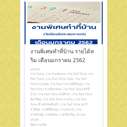
งานพิเศษทำที่บ้าน รายได้ส
ริม เดือนมกราคม 2562
admin
งาน Extra
,
งาน Freelance
,
งาน Full Time
,
งาน
Part Time
,
งาน Part Time 2562
,
งาน Part
Time กรุงเทพ
,
งาน Part Time คีย์ข้อมูล
,
งาน
Part Time ช่วงปิดเทอม
,
งาน Part Time ทําที่
บ้าน
,
งาน Part Time นักศึกษา
,
งาน Part Time
นักเรียน
,
งาน Part Time รายวัน
,
งาน Part
Time ห้างสรรพสินค้า
,
งาน Part Time เสาร์
อาทิตย์
,
งานคีย์ข้อมูล
,
งานประจำ
,
งาน
พาร์ทไทม์
,
งานพิเศษ
,
รายได้เสริม
,
หางาน
ประจำ
ปิดความเห็น