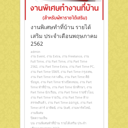
งานพิเศษทำที่บ้าน รายได้
เสริม ประจำเดือนพฤษภาคม
2562
admin
งาน Event
,
งาน Extra
,
งาน Freelance
,
งาน
Full Time
,
งาน Part Time
,
งาน Part Time
2562
,
งาน Part Time Extra
,
งาน Part Time PC
,
งาน Part Time STAFF
,
งาน Part Time กรุงเทพ
,
งาน Part Time กลางคืน
,
งาน Part Time คีย์
ข้อมูล
,
งาน Part Time ช่วงปิดเทอม
,
งาน Part
Time ทําที่บ้าน
,
งาน Part Time นักศึกษา
,
งาน
Part Time นักเรียน
,
งาน Part Time รายชั่วโมง
,
งาน Part Time รายวัน
,
งาน Part Time ห้าง
สรรพสินค้า
,
งาน Part Time ออกบูธ
,
งาน Part
Time เสาร์ อาทิตย์
,
งาน Staff
,
งานพาร์ทไทม์
,
งานพิเศษ
ปิดความเห็น
บน งานพิเศษทำที่บ้าน รายได้เสริม ประจำ