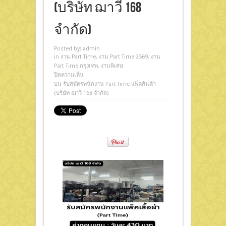
(บริษัท ฌาวี 168
จำกัด)
Posted by:
admin
in
งาน Part Time
,
งาน Part Time 2569
,
งาน
Part Time กรุงเทพ
,
งานพิเศษ
ปิดความเห็น
บน รับสมัครพนักงาน Part Time แพ็คสินค้า
(บริษัท ฌาวี 168 จำกัด)