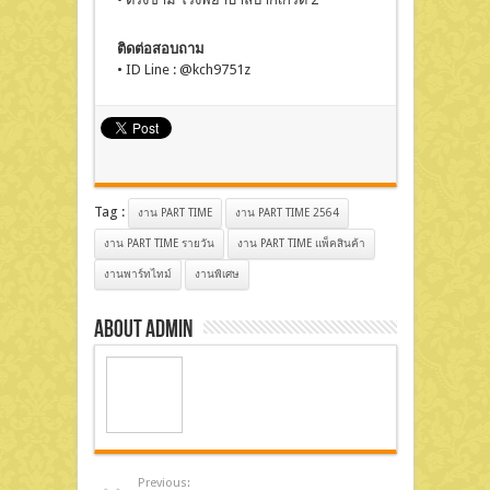
ติดต่อสอบถาม
• ID Line : @kch9751z
Tag :
งาน PART TIME
งาน PART TIME 2564
งาน PART TIME รายวัน
งาน PART TIME แพ็คสินค้า
งานพาร์ทไทม์
งานพิเศษ
About admin
Previous: