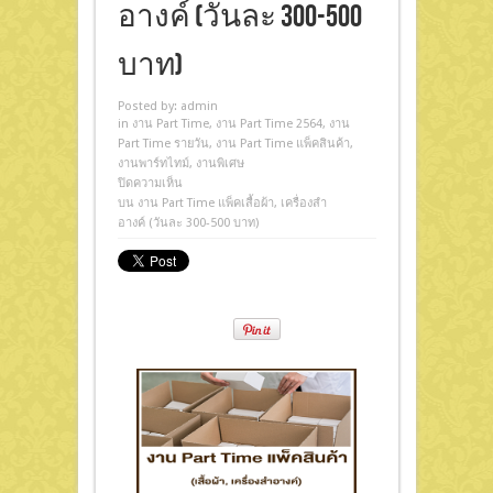
อางค์ (วันละ 300-500
บาท)
Posted by:
admin
in
งาน Part Time
,
งาน Part Time 2564
,
งาน
Part Time รายวัน
,
งาน Part Time แพ็คสินค้า
,
งานพาร์ทไทม์
,
งานพิเศษ
ปิดความเห็น
บน งาน Part Time แพ็คเสื้อผ้า, เครื่องสำ
อางค์ (วันละ 300-500 บาท)