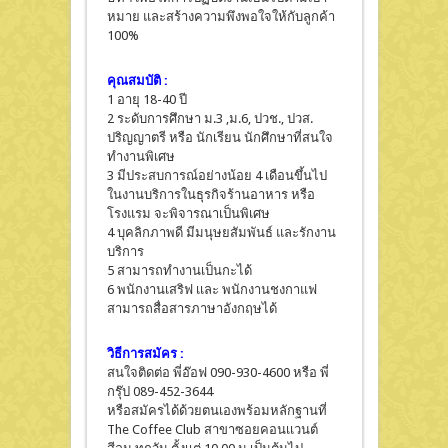
หมาย และสร้างความพึงพอใจให้กับลูกค้า
100%
คุณสมบัติ :
1 อายุ 18-40 ปี
2 ระดับการศึกษา ม.3 ,ม.6, ปวช., ปวส.
ปริญญาตรี หรือ นักเรียน นักศึกษาที่สนใจ
ทำงานพิเศษ
3 มีประสบการณ์อย่างน้อย 4 เดือนขึ้นไป
ในงานบริการในธุรกิจร้านอาหาร หรือ
โรงแรม จะพิจารณาเป็นพิเศษ
4 บุคลิกภาพดี มีมนุษยสัมพันธ์ และรักงาน
บริการ
5 สามารถทำงานเป็นกะได้
6 พนักงานเสริฟ เเละ พนักงานชงกาแฟ
สามารถสื่อสารภาษาอังกฤษได้
วิธีการสมัคร :
สนใจติดต่อ พี่อ๊อฟ 090-930-4600 หรือ พี่
กรุ๊ป 089-452-3644
หรือสมัครได้ด้วยตนเองพร้อมหลักฐานที่
The Coffee Club สาขาซอยคอนเเวนต์