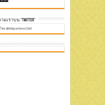
ตามเราบน “Twitter”
ตโดย @bkkparttime2560