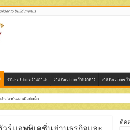
ilder to build menus
พ
งาน Part Time ร้านกาแฟ
งาน Part Time ร้านอาหาร
งาน Part Time ร้
ระจำสถาบันสอนศิลปะเด็ก
สินค้า (บริษัท ฌาวี 168 จำกัด)
ติด
ัวร์ แอพพิเคชั่น ย่านธุรกิจและ