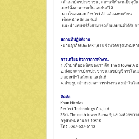
• สำเนาบัตรประชาชน , สถานที่ทำงานปัจจุบัน ,
-แชร์ลิ้งสามารถเป็น เอเย่นต์ได้
-ดาวโหลดแอพ Perfect All แล้วลงทะเบียน
-เช็คหน้าหลักเอเย่นต์
-แนะนำแค่แชร์ลิ้งสามารถเป็นเอเย่นต์ได้รับค่
สถานที่ปฏิบัติงาน
• ย่านธุรกิจและ MRT,BTS จังหวัดกรุงเทพมห
การเตรียมตัวการการทำงาน
1 เข้ามาที่ออฟฟิศของเรา ตึก The 9 tower A อ
2. ส่งเอกสาร,บัตรประชาชน,เลขบัญชีการโอนเง
3 แอดเข้าไลน์กลุ่ม เอเย่นต์
4. ถ่ายรูป เข้าช่วงเวลาการทำงาน ส่งเข้าในไล
ติดต่อ
Khun Nicolas
Perfect Technology Co., Ltd
33/4 The ninth tower Rama 9, แขวงห้วยขวา
กรุงเทพมหานคร 10310
โทร : 087-607-6112