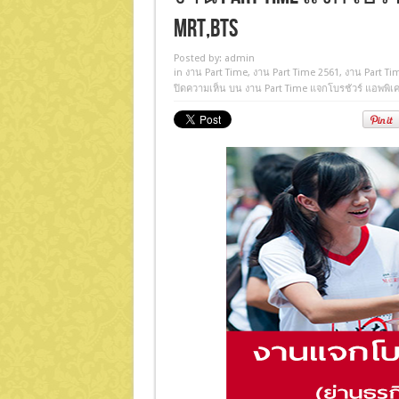
MRT,BTS
Posted by:
admin
in
งาน Part Time
,
งาน Part Time 2561
,
งาน Part Ti
ปิดความเห็น
บน งาน Part Time แจกโบรชัวร์ แอพพิเค