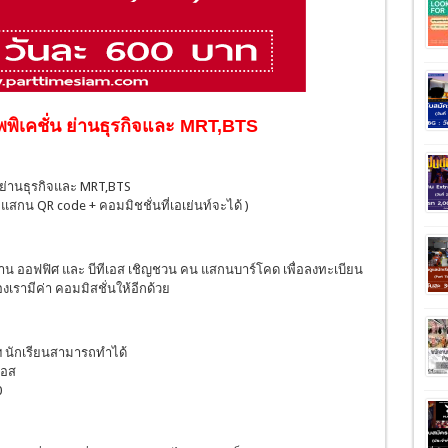
พิเคชั่น ย่านธุรกิจและ MRT,BTS
 ย่านธุรกิจและ MRT,BTS
0 แสกน QR code + คอมมิชชั่นที่เอเย่นท์จะได้ )
ในย่าน ออฟฟิศ และ บีทีเอส เชิญชวน คน แสกนบาร์โคด เพื่อลงทะเบียน
เรามีค่า คอมมิสชั่นให้อีกด้วย
นฯ นักเรียนสามารถทำได้
เอส
0