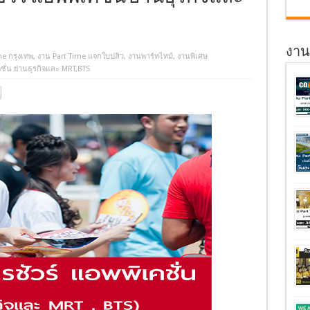
งานอ
me กรุงเทพ
,
งาน Part Time แจกใบปลิว
,
งานพาร์ทไทม์
,
งานพิเศษ
ชั่น ย่านธุรกิจและ MRT,BTS