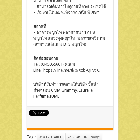
ท้าทาย กล้าแสดงออก
– สามารถเดินทางไปดูงานที่ต่างประเทศได้
– เริ่มงานได้เลยจะพิจารณาเป็นพิเศษ*
สถานที่
– อาคารพญาไท พลาซ่าชั้น 11 ถนน
พญาไท แขวงทุ่งพญาไท เขตราชเทวี กทม
(สามารถเดินทาง BTS พญาไท)
ติดต่อสอบถาม
Tel. 0945055661 (คุณเม)
Line :
https://line.me/ti/p/Xxb-QPvt_C
บริษัทที่รับทำการตลาดให้บริษัทชั้นนำ
ต่างๆ เช่น GMM Grammy, Laurelle
Perfume,IUME
Tag :
งาน FREELANCE
งาน PART TIME ออกบูธ