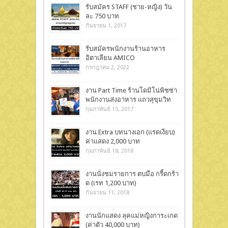
รับสมัคร STAFF (ชาย-หญิง) วัน
ละ 750 บาท
กันยายน 1, 2017
รับสมัครพนักงานร้านอาหาร
อิตาเลียน AMICO
กรกฎาคม 2, 2022
งาน Part Time ร้านโดมิโน่พิซซ่า
พนักงานส่งอาหาร แถวสุขุมวิท
กุมภาพันธ์ 15, 2017
งาน Extra บทนางเอก (แรดเงียบ)
ค่าแสดง 2,000 บาท
กุมภาพันธ์ 18, 2018
งานนั่งชมรายการ ตบมือ กรี้ดกร้า
ด (เรท 1,200 บาท)
กันยายน 11, 2018
งานนักแสดง ลุคแม่หญิงการะเกด
(ค่าตัว 40,000 บาท)