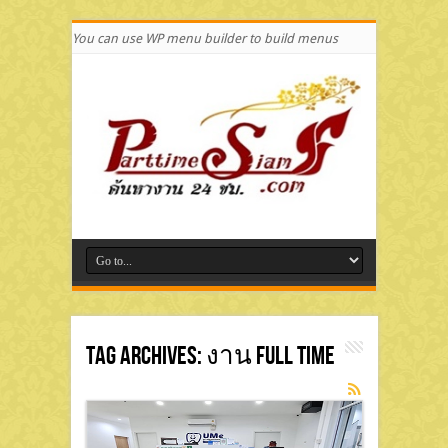
You can use WP menu builder to build menus
Tag Archives:
งาน Full Time