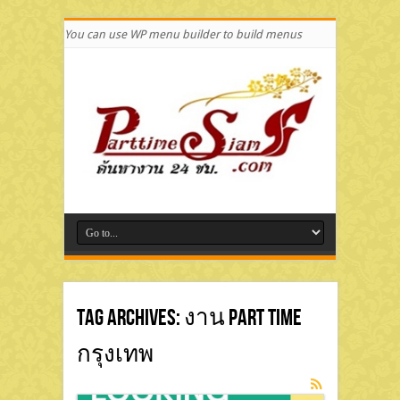
You can use WP menu builder to build menus
Tag Archives:
งาน Part Time
กรุงเทพ