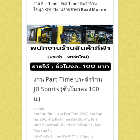
งาน Par Time – Full Time ประจำร้าน
ไข่มุก KOI The หลายสาขา
Read More »
งาน Part Time ประจำร้าน
JD Sports (ชั่วโมงละ 100
บ.)
admin
งาน Part Time
,
งาน Part Time 2567
,
งาน Part
Time PC
,
งาน Part Time กรุงเทพ
,
งาน Part
Time ห้างสรรพสินค้า
,
งานพาร์ทไทม์
,
งานพิเศษ
ปิดความเห็น
บน งาน Part Time ประจำร้าน JD Sports