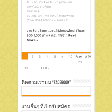
Time PC
,
งาน Part Time กรุงเทพ
,
งาน
พาร์ทไทม์
,
งานพิเศษ
ปิดความเห็น
บน งาน Part Time แบรนด์ Monowheel
(วันละ 800-1,000 บาท + คอมมิชชั่น)
งาน Part Time แบรนด์ Monowheel (วันละ
800-1,000 บาท + คอมมิชชั่น)
Read
More »
1
2
3
4
5
»
10
Page 1 of 70
20
30
...
Last »
ติดตามเราบน “Facebook”
งานอื่นๆ ที่เปิดรับสมัคร