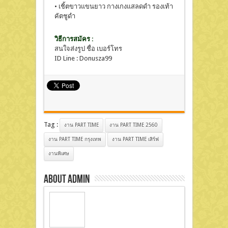
• เชิ้ตขาวแขนยาว กางเกงแสลดดำ รองเท้า
คัตชูดำ
วิธีการสมัคร :
สนใจส่งรูป ชื่อ เบอร์โทร
ID Line : Donusza99
Tag :
งาน PART TIME
งาน PART TIME 2560
งาน PART TIME กรุงเทพ
งาน PART TIME เสิร์ฟ
งานพิเศษ
About admin