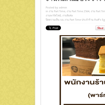
Posted by:
admin
in
งาน Part Time
,
งาน Part Time 2564
,
งาน Part Ti
งานพาร์ทไทม์
,
งานพิเศษ
ปิดความเห็น
บน งาน Part Time ประจำร้าน Fluff’s 