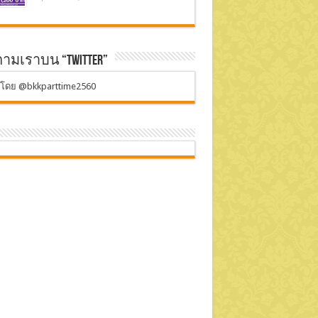
ตามเราบน “Twitter”
ตโดย @bkkparttime2560