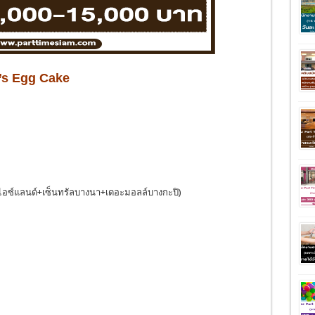
f’s Egg Cake
นไอซ์แลนด์+เซ็นทรัลบางนา+เดอะมอลล์บางกะปิ)