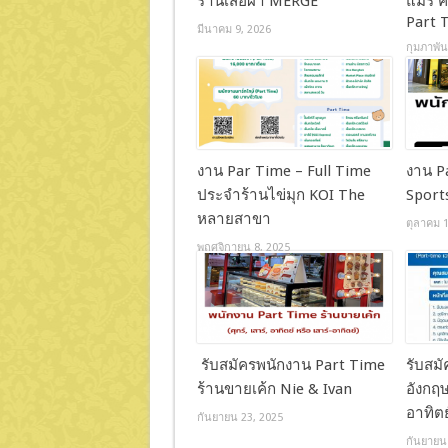
ร้านเสื้อผ้า MERGE
แมรี่ ค
Part 
มีนาคม 9, 2026
กุมภาพัน
งาน Par Time – Full Time
งาน P
ประจำร้านไข่มุก KOI The
Sports
หลายสาขา
ตุลาคม 1
พฤศจิกายน 8, 2025
รับสมัครพนักงาน Part Time
รับสม
ร้านขายเค้ก Nie & Ivan
อังกฤษ
อาทิตย
กันยายน 23, 2025
กันยายน