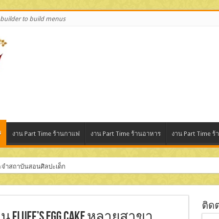
builder to build menus
พ
งาน Part Time ร้านกาแฟ
งาน Part Time ร้านอาหาร
งาน Part Time ร้
ระจำสถาบันสอนศิลปะเด็ก
สินค้า (บริษัท ฌาวี 168 จำกัด)
ติด
าน Fluff’s Egg Cake หลายสาขา