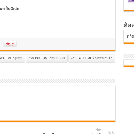
ณาเป็นพิเศษ
ติด
ทวี
ART TIME กรุงเทพ
งาน PART TIME ร้านขนมปัง
งาน PART TIME ห้างสรรพสินค้า
Next: